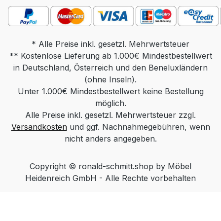
Tischplatte 90 x 70 oder 110 x 70, Höhe
40-59, Sockel 80 x 60 Gewicht: ca. 55 kg
Produktdetails: Tischplatte wahlweise in:
Parsolglas grau Optiwhite mit
* Alle Preise inkl. gesetzl. Mehrwertsteuer
** Kostenlose Lieferung ab 1.000€ Mindestbestellwert
Nanostruktur: unlackiert Optiwhite mit
in Deutschland, Österreich und den Beneluxländern
Nanostruktur: nach RAL/NCS/Sikkens
lackiert (Farbe frei wählbar) Massivholz:
(ohne Inseln).
Unter 1.000€ Mindestbestellwert keine Bestellung
Wildeiche Natur, Wildeiche Bianco,
Wildeiche Anthrazit Keramik nach
möglich.
Alle Preise inkl. gesetzl. Mehrwertsteuer zzgl.
Standardkollektion Säule wahlweise in:
Versandkosten
Edelstahloptik Edelstahl lackiert (Farbe
und ggf. Nachnahmegebühren, wenn
Schwarz, Weiß oder Bronze) Chrom
nicht anders angegeben.
Sockel wahlweise in: Massivholz
(Wildeiche Natur, Wildeiche Bianco,
Copyright © ronald-schmitt.shop by Möbel
Wildeiche Anthrazit) Funktionen: Rollbar.
Heidenreich GmbH - Alle Rechte vorbehalten
Mit Hilfe der POP Höhenverstellung
(„push or pull“) kann die Tischplatte
durch Herunterdrücken oder Hochziehen