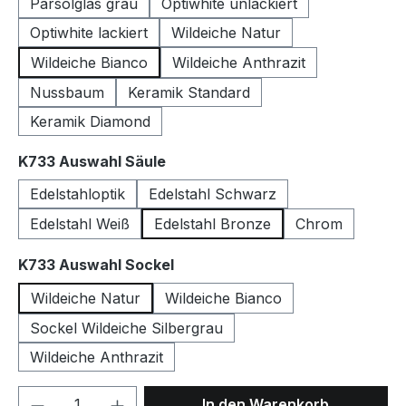
Parsolglas grau
Optiwhite unlackiert
Optiwhite lackiert
Wildeiche Natur
Wildeiche Bianco
Wildeiche Anthrazit
Nussbaum
Keramik Standard
Keramik Diamond
auswählen
K733 Auswahl Säule
Edelstahloptik
Edelstahl Schwarz
Edelstahl Weiß
Edelstahl Bronze
Chrom
auswählen
K733 Auswahl Sockel
Wildeiche Natur
Wildeiche Bianco
Sockel Wildeiche Silbergrau
Wildeiche Anthrazit
Produkt Anzahl: Gib den gewünschten We
In den Warenkorb