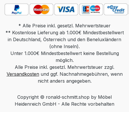
Tischplatte 90 x 70 oder 110 x 70, Höhe
40-59, Sockel 80 x 60 Gewicht: ca. 55 kg
Produktdetails: Tischplatte wahlweise in:
Parsolglas grau Optiwhite mit
* Alle Preise inkl. gesetzl. Mehrwertsteuer
** Kostenlose Lieferung ab 1.000€ Mindestbestellwert
Nanostruktur: unlackiert Optiwhite mit
in Deutschland, Österreich und den Beneluxländern
Nanostruktur: nach RAL/NCS/Sikkens
lackiert (Farbe frei wählbar) Massivholz:
(ohne Inseln).
Unter 1.000€ Mindestbestellwert keine Bestellung
Wildeiche Natur, Wildeiche Bianco,
Wildeiche Anthrazit Keramik nach
möglich.
Alle Preise inkl. gesetzl. Mehrwertsteuer zzgl.
Standardkollektion Säule wahlweise in:
Versandkosten
Edelstahloptik Edelstahl lackiert (Farbe
und ggf. Nachnahmegebühren, wenn
Schwarz, Weiß oder Bronze) Chrom
nicht anders angegeben.
Sockel wahlweise in: Massivholz
(Wildeiche Natur, Wildeiche Bianco,
Copyright © ronald-schmitt.shop by Möbel
Wildeiche Anthrazit) Funktionen: Rollbar.
Heidenreich GmbH - Alle Rechte vorbehalten
Mit Hilfe der POP Höhenverstellung
(„push or pull“) kann die Tischplatte
durch Herunterdrücken oder Hochziehen