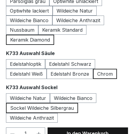
Parsolglas grau
Optiwhite unlackiert
Optiwhite lackiert
Wildeiche Natur
Wildeiche Bianco
Wildeiche Anthrazit
Nussbaum
Keramik Standard
Keramik Diamond
auswählen
K733 Auswahl Säule
Edelstahloptik
Edelstahl Schwarz
Edelstahl Weiß
Edelstahl Bronze
Chrom
auswählen
K733 Auswahl Sockel
Wildeiche Natur
Wildeiche Bianco
Sockel Wildeiche Silbergrau
Wildeiche Anthrazit
Produkt Anzahl: Gib den gewünschten We
In den Warenkorb